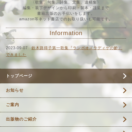
〈歌集、句集、詩集、文集、遺稿集
〉
編集・装丁デザインから印刷・製本・謹呈まで
書籍出版のお手伝いをします。
amazon等ネット書店でのお取り扱いも可能です。
Information
2023-09-07
鈴木路得子第一歌集『ランボオ＋ラディゲの齡』
できました
トップページ
お知らせ
ご案内
出版物のご紹介