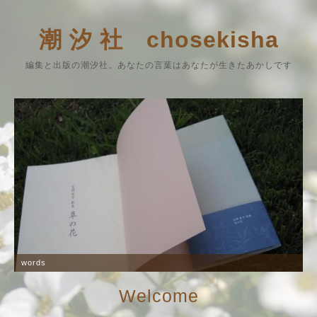
潮 汐 社 chosekisha
編集と出版の潮汐社。あなたの言葉はあなたが生きたあかしです
words
Welcome