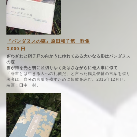
『パンダヌスの森』原田和子第一歌集
3,000 円
ざわざわと硝子戸の向かうにゆれてゐる大いなる影はパンダヌス
の森
雲が街を光と翳に区切りゆく死はさながらに他人事に似て
「辞世とは生きる人への礼儀だ」と言った鶴見俊輔の言葉を借り
著者は、自分の言葉を残すために短歌を詠む。2015年12月刊。
装画：田中一村。