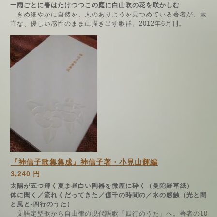
一雨ごとに春はたけつつこの庭に白山吹の花を咲かしむ
きめ細やかに自然を、人のありようを見つめている著者が、素
直な、優しい感性のままに描き出す歌群。2012年6月刊。
『神信子歌集集成』神信子著・小見山輝編
3,240 円
太陽が五つ輝く夏ま昼白い陶器を微塵に砕く（曼陀羅草紙）
体に聞く／流れくだってきた／億千の時間の／水の感触（光と闇
と風と-四行のうた）
文語定型歌から自由律の現代語歌「四行のうた」へ。著者の10