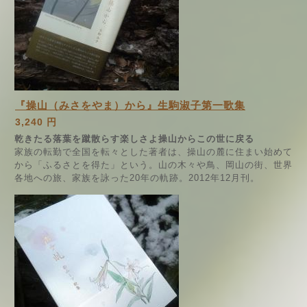
『操山（みさをやま）から』生駒淑子第一歌集
3,240 円
乾きたる落葉を蹴散らす楽しさよ操山からこの世に戻る
家族の転勤で全国を転々とした著者は、操山の麓に住まい始めて
から「ふるさとを得た」という。山の木々や鳥、岡山の街、世界
各地への旅、家族を詠った20年の軌跡。2012年12月刊。