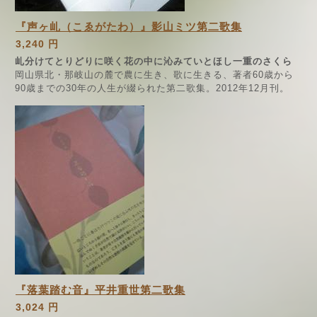
『声ヶ乢（こゑがたわ）』影山ミツ第二歌集
3,240 円
乢分けてとりどりに咲く花の中に沁みていとほし一重のさくら
岡山県北・那岐山の麓で農に生き、歌に生きる、著者60歳から
90歳までの30年の人生が綴られた第二歌集。2012年12月刊。
『落葉踏む音』平井重世第二歌集
3,024 円