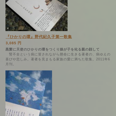
『ひかりの環』野代紀久子第一歌集
3,085 円
黒髪に天使のひかりの環をつくり娘が子を叱る親の顔して
腎不全という病に冒されながら懸命に生きる著者の、病ゆえの
喜びや悲しみ。著者を見まもる家族の愛に満ちた歌集。2011年6
月刊。