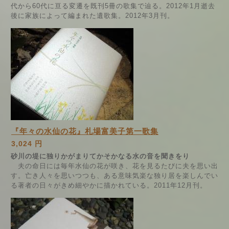
代から60代に亘る変遷を既刊5冊の歌集で辿る。2012年1月逝去
後に家族によって編まれた遺歌集。2012年3月刊。
『年々の水仙の花』札場富美子第一歌集
3,024 円
砂川の堤に独りかがまりてかそかなる水の音を聞きをり
夫の命日には毎年水仙の花が咲き、花を見るたびに夫を思い出
す。亡き人々を思いつつも、ある意味気楽な独り居を楽しんでい
る著者の日々がきめ細やかに描かれている。2011年12月刊。