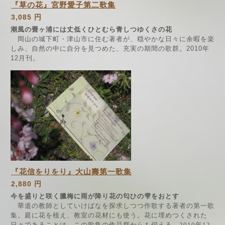
『草の花』宮野愛子第二歌集
3,085 円
潮風の畳ヶ浦には丈低くひとむら青しつゆくさの花
岡山の城下町・津山市に住む著者が、穏やかな日々に余暇を楽
しみ、自然の中に自分を見つめた、充実の期間の歌群。2010年
12月刊。
『花信をりをり』大山壽第一歌集
2,880 円
今を盛りと咲く臘梅に雨が降り花の匂ひの雫をおとす
華道
の
教師としていけばなを探求しつつ作歌する著者の第一歌
集
。
庭に花を植え
、教室の
花材にも使
う
。
花に埋めつくされた
日々であることは
、
こ
の
歌集
の
作品群からも伺える
。
2010
年
12