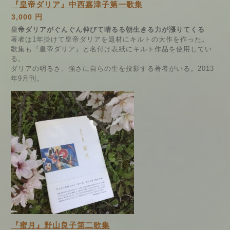
『皇帝ダリア』中西嘉津子第一歌集
3,000 円
皇帝ダリアがぐんぐん伸びて晴るる朝生きる力が漲りてくる
著者は1年掛けて皇帝ダリアを題材にキルトの大作を作った。
歌集も『皇帝ダリア』と名付け表紙にキルト作品を使用してい
る。
ダリアの明るさ、強さに自らの生を投影する著者がいる。2013
年9月刊。
『蜜月』野山良子第二歌集