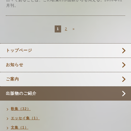
月刊。
1
2
»
トップページ
お知らせ
ご案内
出版物のご紹介
歌集（32）
エッセイ集（1）
文集（1）