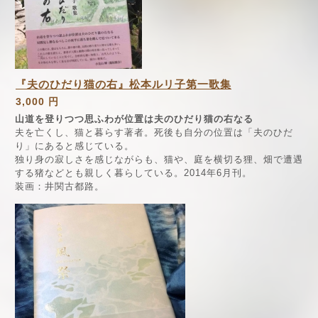
『夫のひだり猫の右』松本ルリ子第一歌集
3,000 円
山道を登りつつ思ふわが位置は夫のひだり猫の右なる
夫を亡くし、猫と暮らす著者。死後も自分の位置は「夫のひだ
り」にあると感じている。
独り身の寂しさを感じながらも、猫や、庭を横切る狸、畑で遭遇
する猪などとも親しく暮らしている。2014年6月刊。
装画：井関古都路。