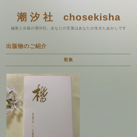
潮 汐 社 chosekisha
編集と出版の潮汐社。あなたの言葉はあなたが生きたあかしです
出版物のご紹介
歌集