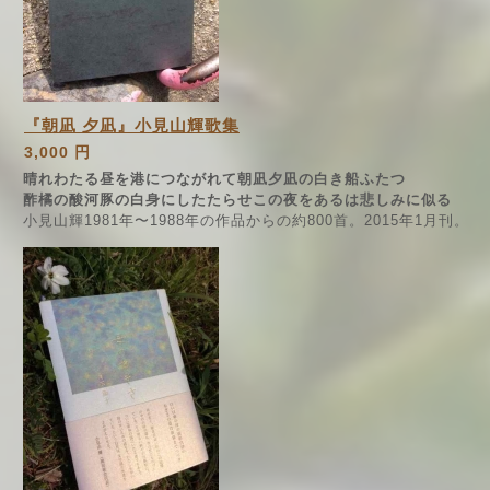
『朝凪 夕凪』小見山輝歌集
3,000 円
晴れわたる昼を港につながれて朝凪夕凪の白き船ふたつ
酢橘の酸河豚の白身にしたたらせこの夜をあるは悲しみに似る
小見山輝1981年〜1988年の作品からの約800首。2015年1月刊。