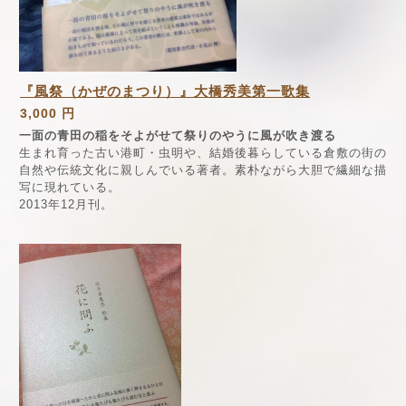
『風祭（かぜのまつり）』大橋秀美第一歌集
3,000 円
一面の青田の稲をそよがせて祭りのやうに風が吹き渡る
生まれ育った古い港町・虫明や、結婚後暮らしている倉敷の街の
自然や伝統文化に親しんでいる著者。素朴ながら大胆で繊細な描
写に現れている。
2013年12月刊。