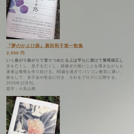
『夢のかよひ路』廣田和子第一歌集
2,500 円
いく曲がり曲がりて登りつめたる上は平らに展けて葡萄畑広し
夫を亡くし、息子を亡くし、跡継ぎの無いことを嘆きながらも
著者は葡萄を作り続ける。80歳を過ぎてパソコン教室に通い、
旅をして、女子会や歌会に行き、それをブログに公開する。
2015年12月刊。
題字：小見山輝。