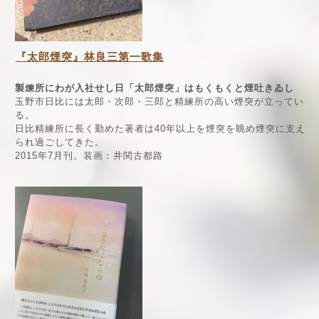
『太郎煙突』林良三第一歌集
製煉所にわが入社せし日「太郎煙突」はもくもくと煙吐きゐし
玉野市日比には太郎・次郎・三郎と精練所の高い煙突が立ってい
る。
日比精練所に長く勤めた著者は40年以上を煙突を眺め煙突に支え
られ過ごしてきた。
2015年7月刊。装画：井関古都路