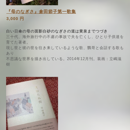
『母のなぎさ』倉田節子第一歌集
3,000 円
白い日傘の母の面影白砂のなぎさの道は黄泉までつづき
三十代、海外旅行中の不慮の事故で夫を亡くし、ひとり子供達を
育てた著者。
現し世と彼の世を往き来しているような歌、鸚哥と会話する歌も
あり
不思議な世界を描き出している。2014年12月刊。装画：立嶋滋
樹