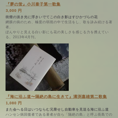
『夢の蛍』小川泰子第一歌集
3,000 円
街燈の淡き光に浮きいでてこの白き影はすひかづらの花
網膜の病のため、極度の弱視の中で生活をし、歌を詠み続ける著
者。
ぼんやりと見える白い影にも花の美しさを感じる力を携えてい
る。2013年4月刊。
『海に沿ふ道〜隔絶の島に生きて』溝渕嘉雄第二歌集
1,080 円
また会へる日はいつならむ兄乗せし自動車を見送る海に沿ふ道
ハンセン病回復者である著者が自ら「隔絶の島」と呼ぶ長島での