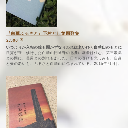
『白華ふるさと』下村とし第四歌集
2,500 円
いつよりか入相の鐘も聞かずなりわれは老いゆく白華山のもとに
良寛が来、修行した白華山円通寺の北麓に著者は住む。第三歌集
との間に、長男との別れもあった。日々の喜びも悲しみも、自身
と夫の老いも、ふるさと白華山に包まれている。2015年7月刊。