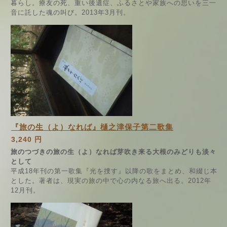
暮らし。療友の死、重い後遺症、ふるさとや家族への思いを三一
音に託した魂の叫び。2013年3月刊。
『旅の生（よ）なれば』樋之津保子第二歌集
3,240 円
旅のつづきの旅の生（よ）なれば芽吹き来る大根のみどりも淡々
として
平成18年刊の第一歌集『光を捜す』以降の歌をまとめ、和綴じ本
とした。著者は、現実の旅の中で心の内なる旅へ出る。2012年
12月刊。