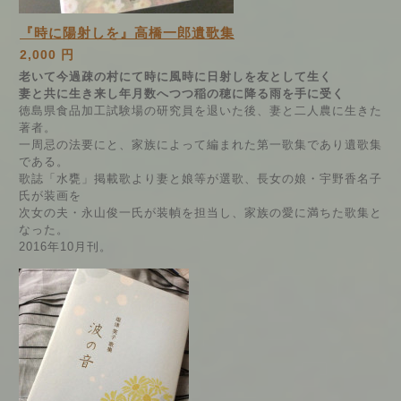
『時に陽射しを』高橋一郎遺歌集
2,000 円
老いて今過疎の村にて時に風時に日射しを友として生く
妻と共に生き来し年月数へつつ稲の穂に降る雨を手に受く
徳島県食品加工試験場の研究員を退いた後、妻と二人農に生きた
著者。
一周忌の法要にと、家族によって編まれた第一歌集であり遺歌集
である。
歌誌「水甕」掲載歌より妻と娘等が選歌、長女の娘・宇野香名子
氏が装画を
次女の夫・永山俊一氏が装幀を担当し、家族の愛に満ちた歌集と
なった。
2016年10月刊。