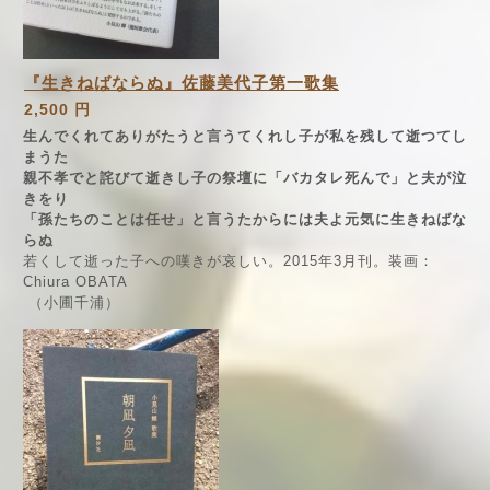
『生きねばならぬ』佐藤美代子第一歌集
2,500 円
生んでくれてありがたうと言うてくれし子が私を残して逝つてし
まうた
親不孝でと詫びて逝きし子の祭壇に「バカタレ死んで」と夫が泣
きをり
「孫たちのことは任せ」と言うたからには夫よ元気に生きねばな
らぬ
若くして逝った子への嘆きが哀しい。2015年3月刊。装画：
Chiura OBATA
（小圃千浦）