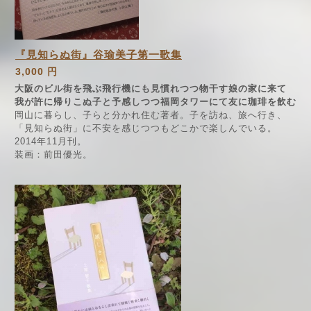
『見知らぬ街』谷瑜美子第一歌集
3,000 円
大阪のビル街を飛ぶ飛行機にも見慣れつつ物干す娘の家に来て
我が許に帰りこぬ子と予感しつつ福岡タワーにて友に珈琲を飲む
岡山に暮らし、子らと分かれ住む著者。子を訪ね、旅へ行き、
「見知らぬ街」に不安を感じつつもどこかで楽しんでいる。
2014年11月刊。
装画：前田優光。