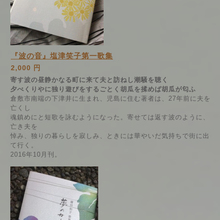
『波の音』塩津笑子第一歌集
2,000 円
寄す波の昼静かなる町に来て夫と訪ねし潮騒を聴く
夕べくりやに独り遊びをするごとく胡瓜を揉めば胡瓜が匂ふ
倉敷市南端の下津井に生まれ、児島に住む著者は、27年前に夫を
亡くし
魂鎮めにと短歌を詠むようになった。寄せては返す波のように、
亡き夫を
悼み、独りの暮らしを寂しみ、ときには華やいだ気持ちで街に出
て行く。
2016年10月刊。