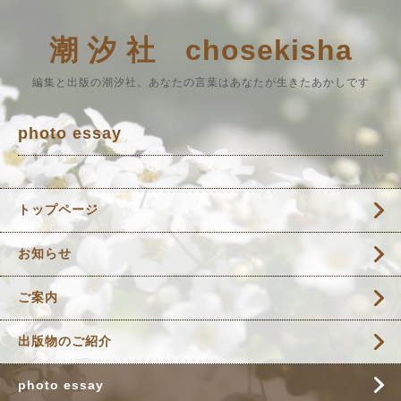
潮 汐 社 chosekisha
編集と出版の潮汐社。あなたの言葉はあなたが生きたあかしです
photo essay
トップページ
お知らせ
ご案内
出版物のご紹介
photo essay