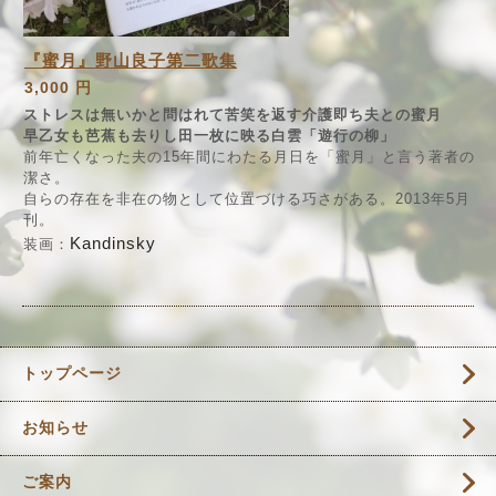
『蜜月』野山良子第二歌集
3,000 円
ストレスは無いかと問はれて苦笑を返す介護即ち夫との蜜月
早乙女も芭蕉も去りし田一枚に映る白雲「遊行の柳」
前年亡くなった夫の15年間にわたる月日を「蜜月」と言う著者の
潔さ。
自らの存在を非在の物として位置づける巧さがある。2013年5月
刊。
Kandinsky
装画：
トップページ
お知らせ
ご案内