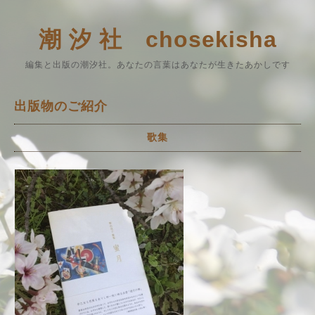
潮 汐 社 chosekisha
編集と出版の潮汐社。あなたの言葉はあなたが生きたあかしです
出版物のご紹介
歌集