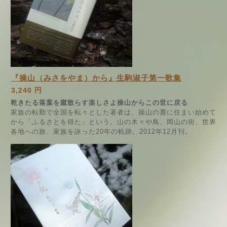
『操山（みさをやま）から』生駒淑子第一歌集
3,240 円
乾きたる落葉を蹴散らす楽しさよ操山からこの世に戻る
家族の転勤で全国を転々とした著者は、操山の麓に住まい始めて
から「ふるさとを得た」という。山の木々や鳥、岡山の街、世界
各地への旅、家族を詠った20年の軌跡。2012年12月刊。