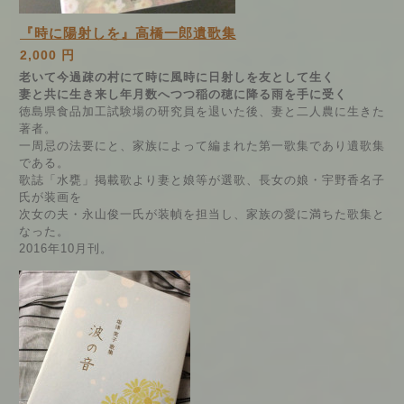
『時に陽射しを』高橋一郎遺歌集
2,000 円
老いて今過疎の村にて時に風時に日射しを友として生く
妻と共に生き来し年月数へつつ稲の穂に降る雨を手に受く
徳島県食品加工試験場の研究員を退いた後、妻と二人農に生きた
著者。
一周忌の法要にと、家族によって編まれた第一歌集であり遺歌集
である。
歌誌「水甕」掲載歌より妻と娘等が選歌、長女の娘・宇野香名子
氏が装画を
次女の夫・永山俊一氏が装幀を担当し、家族の愛に満ちた歌集と
なった。
2016年10月刊。