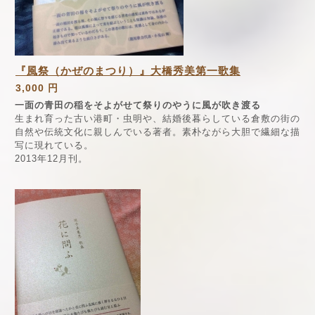
『風祭（かぜのまつり）』大橋秀美第一歌集
3,000 円
一面の青田の稲をそよがせて祭りのやうに風が吹き渡る
生まれ育った古い港町・虫明や、結婚後暮らしている倉敷の街の
自然や伝統文化に親しんでいる著者。素朴ながら大胆で繊細な描
写に現れている。
2013年12月刊。