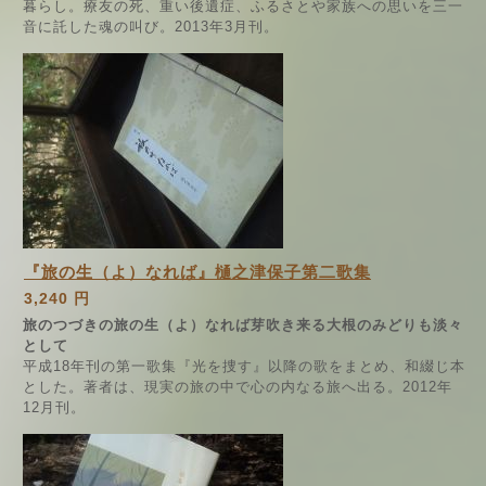
暮らし。療友の死、重い後遺症、ふるさとや家族への思いを三一
音に託した魂の叫び。2013年3月刊。
『旅の生（よ）なれば』樋之津保子第二歌集
3,240 円
旅のつづきの旅の生（よ）なれば芽吹き来る大根のみどりも淡々
として
平成18年刊の第一歌集『光を捜す』以降の歌をまとめ、和綴じ本
とした。著者は、現実の旅の中で心の内なる旅へ出る。2012年
12月刊。