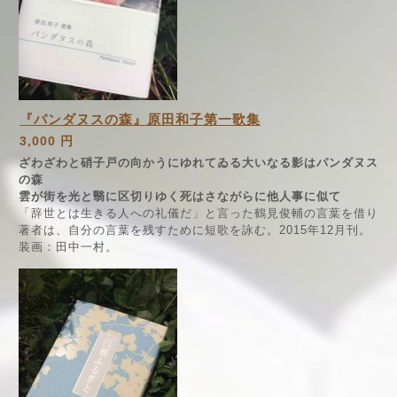
『パンダヌスの森』原田和子第一歌集
3,000 円
ざわざわと硝子戸の向かうにゆれてゐる大いなる影はパンダヌス
の森
雲が街を光と翳に区切りゆく死はさながらに他人事に似て
「辞世とは生きる人への礼儀だ」と言った鶴見俊輔の言葉を借り
著者は、自分の言葉を残すために短歌を詠む。2015年12月刊。
装画：田中一村。