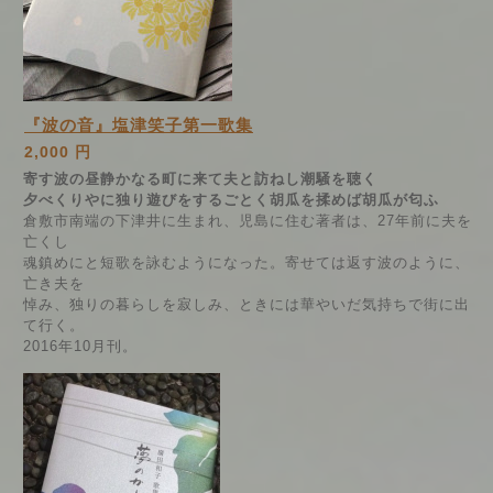
『波の音』塩津笑子第一歌集
2,000 円
寄す波の昼静かなる町に来て夫と訪ねし潮騒を聴く
夕べくりやに独り遊びをするごとく胡瓜を揉めば胡瓜が匂ふ
倉敷市南端の下津井に生まれ、児島に住む著者は、27年前に夫を
亡くし
魂鎮めにと短歌を詠むようになった。寄せては返す波のように、
亡き夫を
悼み、独りの暮らしを寂しみ、ときには華やいだ気持ちで街に出
て行く。
2016年10月刊。