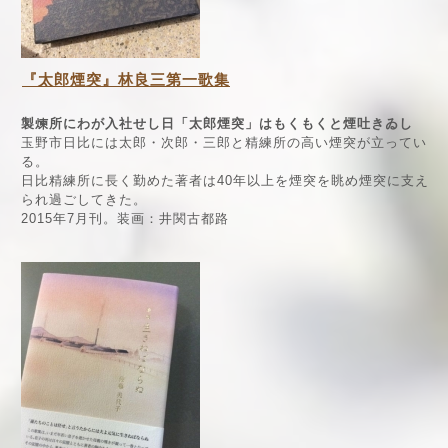
『太郎煙突』林良三第一歌集
製煉所にわが入社せし日「太郎煙突」はもくもくと煙吐きゐし
玉野市日比には太郎・次郎・三郎と精練所の高い煙突が立ってい
る。
日比精練所に長く勤めた著者は40年以上を煙突を眺め煙突に支え
られ過ごしてきた。
2015年7月刊。装画：井関古都路