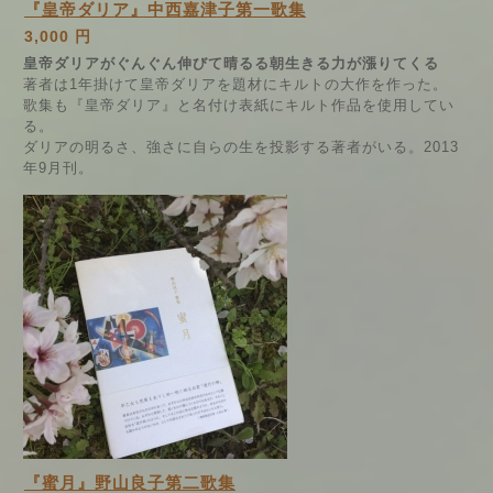
『皇帝ダリア』中西嘉津子第一歌集
3,000 円
皇帝ダリアがぐんぐん伸びて晴るる朝生きる力が漲りてくる
著者は1年掛けて皇帝ダリアを題材にキルトの大作を作った。
歌集も『皇帝ダリア』と名付け表紙にキルト作品を使用してい
る。
ダリアの明るさ、強さに自らの生を投影する著者がいる。2013
年9月刊。
『蜜月』野山良子第二歌集