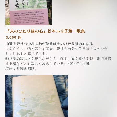
『夫のひだり猫の右』松本ルリ子第一歌集
3,000 円
山道を登りつつ思ふわが位置は夫のひだり猫の右なる
夫を亡くし、猫と暮らす著者。死後も自分の位置は「夫のひだ
り」にあると感じている。
独り身の寂しさを感じながらも、猫や、庭を横切る狸、畑で遭遇
する猪などとも親しく暮らしている。2014年6月刊。
装画：井関古都路。