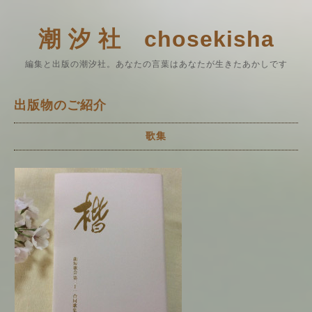
潮 汐 社 chosekisha
編集と出版の潮汐社。あなたの言葉はあなたが生きたあかしです
出版物のご紹介
歌集