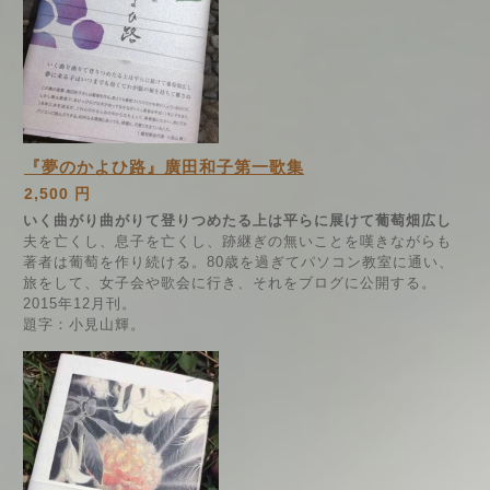
『夢のかよひ路』廣田和子第一歌集
2,500 円
いく曲がり曲がりて登りつめたる上は平らに展けて葡萄畑広し
夫を亡くし、息子を亡くし、跡継ぎの無いことを嘆きながらも
著者は葡萄を作り続ける。80歳を過ぎてパソコン教室に通い、
旅をして、女子会や歌会に行き、それをブログに公開する。
2015年12月刊。
題字：小見山輝。