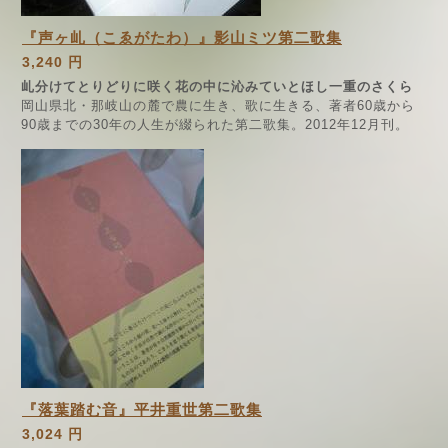
『声ヶ乢（こゑがたわ）』影山ミツ第二歌集
3,240 円
乢分けてとりどりに咲く花の中に沁みていとほし一重のさくら
岡山県北・那岐山の麓で農に生き、歌に生きる、著者60歳から
90歳までの30年の人生が綴られた第二歌集。2012年12月刊。
『落葉踏む音』平井重世第二歌集
3,024 円