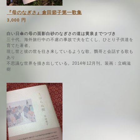
『母のなぎさ』倉田節子第一歌集
3,000 円
白い日傘の母の面影白砂のなぎさの道は黄泉までつづき
三十代、海外旅行中の不慮の事故で夫を亡くし、ひとり子供達を
育てた著者。
現し世と彼の世を往き来しているような歌、鸚哥と会話する歌も
あり
不思議な世界を描き出している。2014年12月刊。装画：立嶋滋
樹