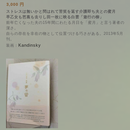
3,000 円
ストレスは無いかと問はれて苦笑を返す介護即ち夫との蜜月
早乙女も芭蕉も去りし田一枚に映る白雲「遊行の柳」
前年亡くなった夫の15年間にわたる月日を「蜜月」と言う著者の
潔さ。
自らの存在を非在の物として位置づける巧さがある。2013年5月
刊。
Kandinsky
装画：