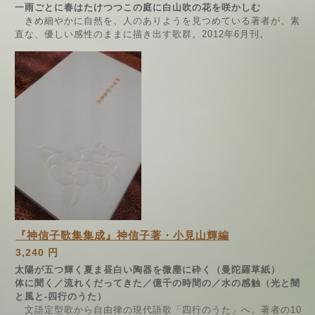
一雨ごとに春はたけつつこの庭に白山吹の花を咲かしむ
きめ細やかに自然を、人のありようを見つめている著者が、素
直な、優しい感性のままに描き出す歌群。2012年6月刊。
『神信子歌集集成』神信子著・小見山輝編
3,240 円
太陽が五つ輝く夏ま昼白い陶器を微塵に砕く（曼陀羅草紙）
体に聞く／流れくだってきた／億千の時間の／水の感触（光と闇
と風と-四行のうた）
文語定型歌から自由律の現代語歌「四行のうた」へ。著者の10