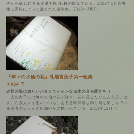
代から60代に亘る変遷を既刊5冊の歌集で辿る。2012年1月逝去
後に家族によって編まれた遺歌集。2012年3月刊。
『年々の水仙の花』札場富美子第一歌集
3,024 円
砂川の堤に独りかがまりてかそかなる水の音を聞きをり
夫の命日には毎年水仙の花が咲き、花を見るたびに夫を思い出
す。亡き人々を思いつつも、ある意味気楽な独り居を楽しんでい
る著者の日々がきめ細やかに描かれている。2011年12月刊。