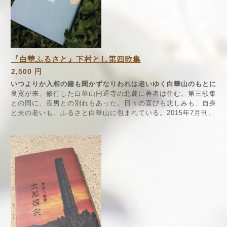
『白華ふるさと』下村とし第四歌集
2,500 円
いつよりか入相の鐘も聞かずなりわれは老いゆく白華山のもとに
良寛が来、修行した白華山円通寺の北麓に著者は住む。第三歌集
との間に、長男との別れもあった。日々の喜びも悲しみも、自身
と夫の老いも、ふるさと白華山に包まれている。2015年7月刊。