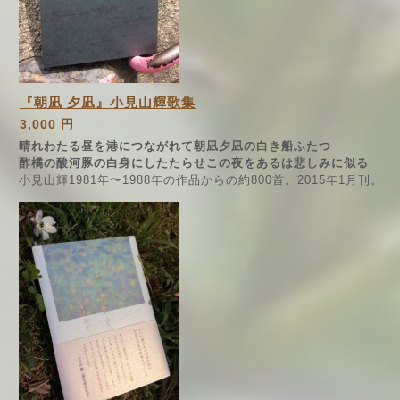
『朝凪 夕凪』小見山輝歌集
3,000 円
晴れわたる昼を港につながれて朝凪夕凪の白き船ふたつ
酢橘の酸河豚の白身にしたたらせこの夜をあるは悲しみに似る
小見山輝1981年〜1988年の作品からの約800首。2015年1月刊。