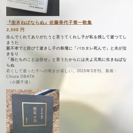
『生きねばならぬ』佐藤美代子第一歌集
2,500 円
生んでくれてありがたうと言うてくれし子が私を残して逝つてし
まうた
親不孝でと詫びて逝きし子の祭壇に「バカタレ死んで」と夫が泣
きをり
「孫たちのことは任せ」と言うたからには夫よ元気に生きねばな
らぬ
若くして逝った子への嘆きが哀しい。2015年3月刊。装画：
Chiura OBATA
（小圃千浦）