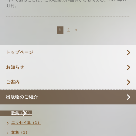
月刊。
1
2
»
トップページ
お知らせ
ご案内
出版物のご紹介
歌集（32）
エッセイ集（1）
文集（1）