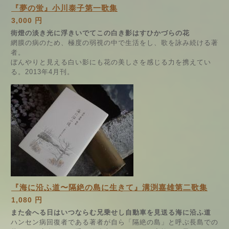
『夢の蛍』小川泰子第一歌集
3,000 円
街燈の淡き光に浮きいでてこの白き影はすひかづらの花
網膜の病のため、極度の弱視の中で生活をし、歌を詠み続ける著
者。
ぼんやりと見える白い影にも花の美しさを感じる力を携えてい
る。2013年4月刊。
『海に沿ふ道〜隔絶の島に生きて』溝渕嘉雄第二歌集
1,080 円
また会へる日はいつならむ兄乗せし自動車を見送る海に沿ふ道
ハンセン病回復者である著者が自ら「隔絶の島」と呼ぶ長島での