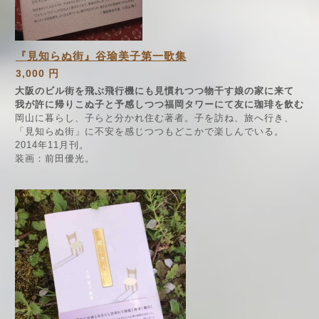
『見知らぬ街』谷瑜美子第一歌集
3,000 円
大阪のビル街を飛ぶ飛行機にも見慣れつつ物干す娘の家に来て
我が許に帰りこぬ子と予感しつつ福岡タワーにて友に珈琲を飲む
岡山に暮らし、子らと分かれ住む著者。子を訪ね、旅へ行き、
「見知らぬ街」に不安を感じつつもどこかで楽しんでいる。
2014年11月刊。
装画：前田優光。