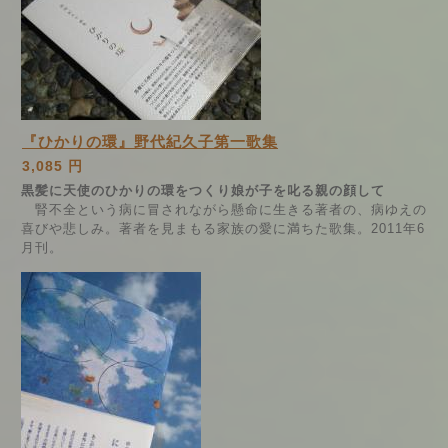
『ひかりの環』野代紀久子第一歌集
3,085 円
黒髪に天使のひかりの環をつくり娘が子を叱る親の顔して
腎不全という病に冒されながら懸命に生きる著者の、病ゆえの
喜びや悲しみ。著者を見まもる家族の愛に満ちた歌集。2011年6
月刊。