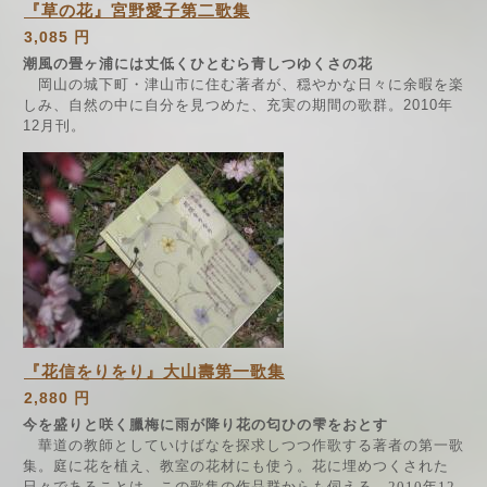
『草の花』宮野愛子第二歌集
3,085 円
潮風の畳ヶ浦には丈低くひとむら青しつゆくさの花
岡山の城下町・津山市に住む著者が、穏やかな日々に余暇を楽
しみ、自然の中に自分を見つめた、充実の期間の歌群。2010年
12月刊。
『花信をりをり』大山壽第一歌集
2,880 円
今を盛りと咲く臘梅に雨が降り花の匂ひの雫をおとす
華道
の
教師としていけばなを探求しつつ作歌する著者の第一歌
集
。
庭に花を植え
、教室の
花材にも使
う
。
花に埋めつくされた
日々であることは
、
こ
の
歌集
の
作品群からも伺える
。
2010
年
12