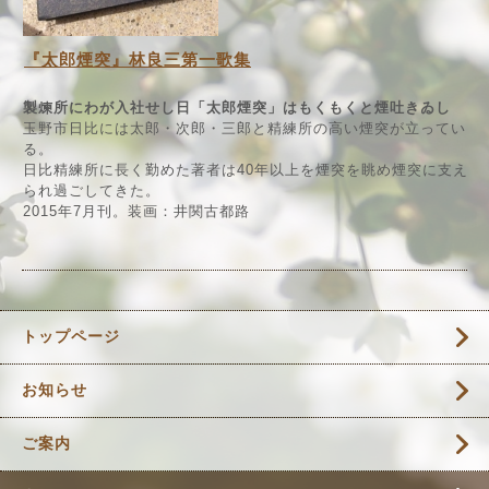
『太郎煙突』林良三第一歌集
製煉所にわが入社せし日「太郎煙突」はもくもくと煙吐きゐし
玉野市日比には太郎・次郎・三郎と精練所の高い煙突が立ってい
る。
日比精練所に長く勤めた著者は40年以上を煙突を眺め煙突に支え
られ過ごしてきた。
2015年7月刊。装画：井関古都路
トップページ
お知らせ
ご案内