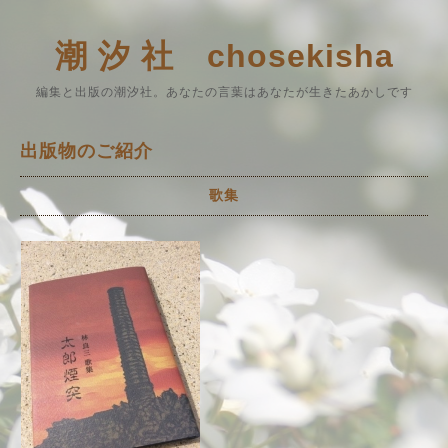
潮 汐 社 chosekisha
編集と出版の潮汐社。あなたの言葉はあなたが生きたあかしです
出版物のご紹介
歌集